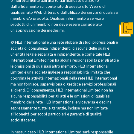
o indirettamente dall’uso (o dal mancato utilizzo) o
dall’affidamento sul contenuto di questo sito Web o di
qualsiasi sito Web di terzi, o dall’utilizzo dei servizi di qualsiasi
membro e/o prodotti. Qualsiasi riferimento a servizi o
prodotti di un membro non deve essere considerato
un’approvazione dei medesimi.
Get I
© HLB International è una rete globale di studi professionali e
società di consulenza indipendenti, ciascuna delle quali è
un’entità legale separata e indipendente, e come tale HLB
International Limited non ha alcuna responsabilità per gli atti e
le omissioni di qualsiasi altro membro. HLB International
Limited è una società inglese a responsabilità limitata che
coordina le attività internazionali della rete HLB International
ma non fornisce, supervisiona o gestisce servizi professionali
ai clienti. Di conseguenza, HLB International Limited non ha
alcuna responsabilità per gli atti e le omissioni di qualsiasi
membro della rete HLB International e viceversa e declina
espressamente tutte le garanzie, incluse ma non limitate
all’idoneità per scopi particolari e garanzie di qualità
soddisfacente.
In nessun caso HLB International Limited sarà responsabile