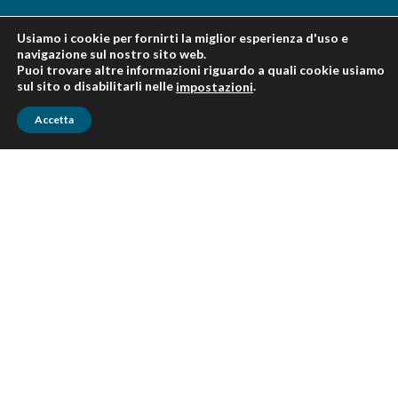
HLB ITALY è un membro della federazione di HLB
Usiamo i cookie per fornirti la miglior esperienza d'uso e
International, una rete globale di Studi Professionali e società
navigazione sul nostro sito web.
di consulenza indipendenti, ciascuna delle quali è un’entità
Puoi trovare altre informazioni riguardo a quali cookie usiamo
legale separata ed indipendente, e come tale HLB ITALY non
sul sito o disabilitarli nelle
.
impostazioni
ha alcuna responsabilità per gli atti e le omissioni di qualsiasi
altro membro. HLB ITALY fa riferimento alla rete HLB
Accetta
International e/o a una o più delle sue società e/o enti
associati. Per ulteriori informazioni su HLB ITALY visitare il
sito
www.hlbitaly.com
HLB ITALY è un’associazione italiana che coordina le attività
nazionali della rete ma non fornisce, né supervisiona o gestisce
servizi professionali ai clienti. Di conseguenza, HLB ITALY non
ha alcuna responsabilità per gli atti e le omissioni di qualsiasi
membro della rete HLB ITALY e viceversa.
In nessun caso HLB ITALY sarà responsabile per gli atti e/o le
omissioni di qualsiasi membro della rete HLB ITALY, o per
qualsiasi danno diretto, speciale, incidentale o consequenziale
(inclusi, senza limitazione, danni per perdita di profitti
aziendali, interruzione dell’attività, perdita di informazioni
commerciali o altre perdite pecuniarie) derivanti direttamente