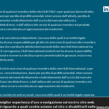
ni di qualsiasi membro della rete HLB ITALY, o per qualsiasi danno diretto,
i per perdita di profitti aziendali, interruzione dell’attività, perdita di
tamente o indirettamente dall’uso (o dal mancato utilizzo) o
eb di terzi, o dall’utilizzo dei servizi di qualsiasi membro e/o prodotti.
essere considerato un’approvazione dei medesimi.
à di consulenza indipendenti, ciascuna delle quali è un’entità legale
 alcuna responsabilità per gli atti e le omissioni di qualsiasi altro membro.
ata che coordina le attività internazionali della rete HLB International ma
i. Di conseguenza, HLB International Limited non ha alcuna responsabilità
ational e viceversa e declina espressamente tutte le garanzie, incluse ma
ddisfacente.
ti e/o le omissioni di qualsiasi membro della rete HLB International, o per
i, senza limitazione, danni per perdita di profitti aziendali, interruzione
cuniarie) derivanti direttamente o indirettamente dall’uso (o dal mancato
siasi sito Web di terzi, o dall’utilizzo dei servizi di qualsiasi membro e/o
non deve essere considerato un’approvazione dei medesimi.
 società e/o enti associati, ciascuna delle quali è un’entità legale separata.
a miglior esperienza d'uso e navigazione sul nostro sito web.
 riguardo a quali cookie usiamo sul sito o disabilitarli nelle
imposta