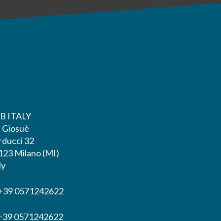
B ITALY
a Giosuè
rducci 32
123 Milano (MI)
ly
 +39 0571242622
 +39 0571242622