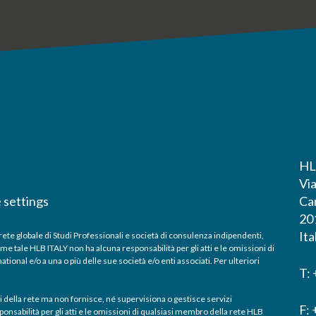
HL
Vi
 settings
Ca
20
Ita
te globale di Studi Professionali e società di consulenza indipendenti,
me tale HLB ITALY non ha alcuna responsabilità per gli atti e le omissioni di
ional e/o a una o più delle sue società e/o enti associati. Per ulteriori
T:
i della rete ma non fornisce, né supervisiona o gestisce servizi
F:
onsabilità per gli atti e le omissioni di qualsiasi membro della rete HLB