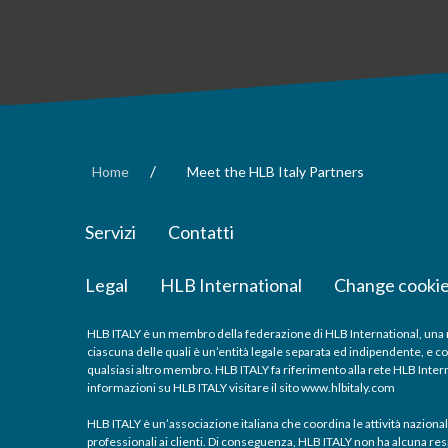
/
Home
Meet the HLB Italy Partners
Servizi
Contatti
Legal
HLB International
Change cookie
HLB ITALY è un membro della federazione di HLB International, una re
ciascuna delle quali è un’entità legale separata ed indipendente, e co
qualsiasi altro membro. HLB ITALY fa riferimento alla rete HLB Internat
informazioni su HLB ITALY visitare il sito
www.hlbitaly.com
HLB ITALY è un’associazione italiana che coordina le attività nazional
professionali ai clienti. Di conseguenza, HLB ITALY non ha alcuna resp