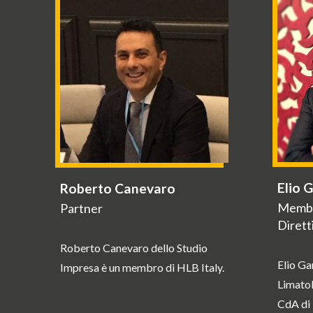
Elio 
Roberto Canevaro
Membr
Partner
Dirett
Roberto Canevaro dello Studio
Elio Ga
Impresa è un membro di HLB Italy.
Limatol
CdA di 