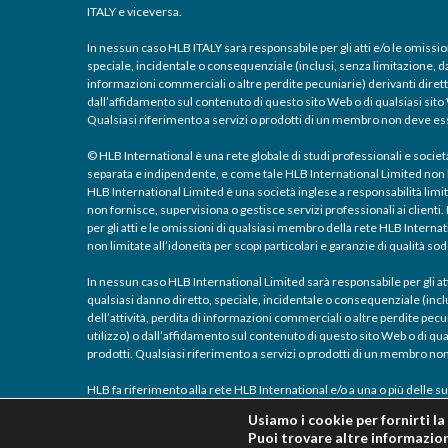
ITALY e viceversa.
In nessun caso HLB ITALY sarà responsabile per gli atti e/o le omissio
speciale, incidentale o consequenziale (inclusi, senza limitazione, dann
informazioni commerciali o altre perdite pecuniarie) derivanti diret
dall’affidamento sul contenuto di questo sito Web o di qualsiasi sito W
Qualsiasi riferimento a servizi o prodotti di un membro non deve 
© HLB International è una rete globale di studi professionali e societ
separata e indipendente, e come tale HLB International Limited non ha
HLB International Limited è una società inglese a responsabilità limit
non fornisce, supervisiona o gestisce servizi professionali ai client
per gli atti e le omissioni di qualsiasi membro della rete HLB Intern
non limitate all’idoneità per scopi particolari e garanzie di qualità so
In nessun caso HLB International Limited sarà responsabile per gli at
qualsiasi danno diretto, speciale, incidentale o consequenziale (inclus
dell’attività, perdita di informazioni commerciali o altre perdite pe
utilizzo) o dall’affidamento sul contenuto di questo sito Web o di qual
prodotti. Qualsiasi riferimento a servizi o prodotti di un membro 
HLB fa riferimento alla rete HLB International e/o a una o più delle sue
Usiamo i cookie per fornirti l
Puoi trovare altre informazioni