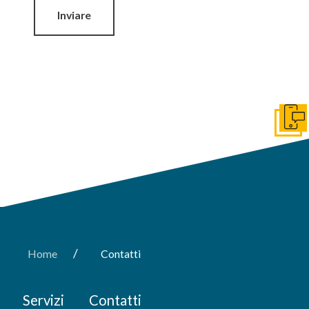
Inviare
Get I
/
Home
Contatti
Servizi
Contatti